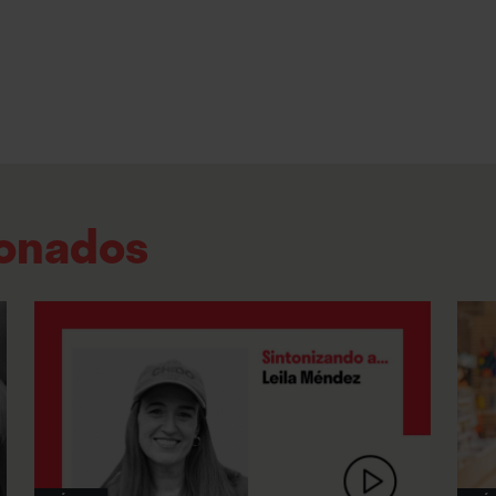
primera etapa del concierto, y bajo algunas de
se puso de manifiesto que la levedad de su di
opuesta a la decisión de su movimiento: Lange
baile por todo el escenario, con la seguridad 
por fallar y, paradójicamente, con una técnica
ionados
Así, el concierto pudo dividirse en tres bloques
primera pausa tuvo lugar durante “Aguas frías”,
alzó hacia su máximo exponente, dejando prá
Lange y su guitarra (sus músicos, Andy Stack y
presentados por el líder previamente, de mod
interludio pareciera un ecuador final). El segu
un caldo de cultivo de recuerdos del pasado y 
“Hay cosas viejas que parecen nuevas, y cosas 