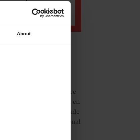
en noviembre serán
About
 atrezo de una novela de
za de
Helado Negro
, dio un
 intención, que basculó entre
era de la Noche de Muertos, en
onírico y espiritual de cuando
rcana a la mística tradicional
ración.