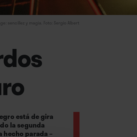
e: sencillez y magia. Foto: Sergio Albert
rdos
uro
egro está de gira
ido la segunda
a hecho parada –