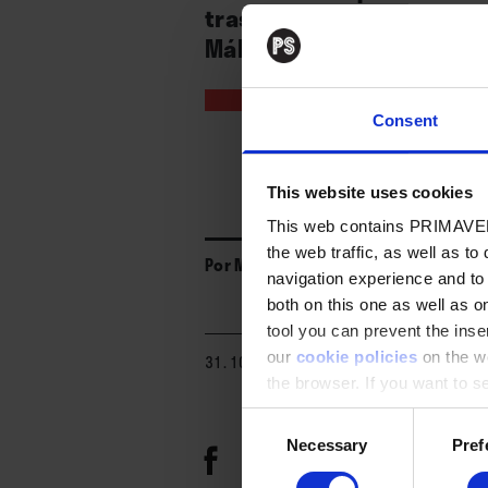
tras actuar en Vigo– ayer
Málaga (1), Alicante (2), V
Consent
This website uses cookies
This web contains PRIMAVER
the web traffic, as well as to
Por
Marta España
navigation experience and to
both on this one as well as on
tool you can prevent the inser
our
cookie policies
on the we
31. 10. 2023
the browser. If you want to see
appear again
Consent
Necessary
Pref
Selection