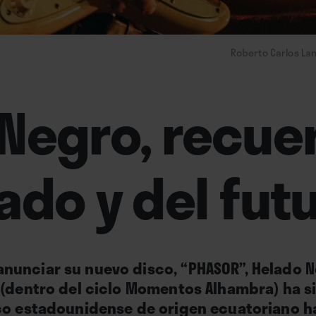
Roberto Carlos Lang
Negro, recue
ado y del fut
unciar su nuevo disco, “PHASOR”, Helado N
d
(dentro del ciclo Momentos Alhambra)
ha s
ico estadounidense de origen ecuatoriano h