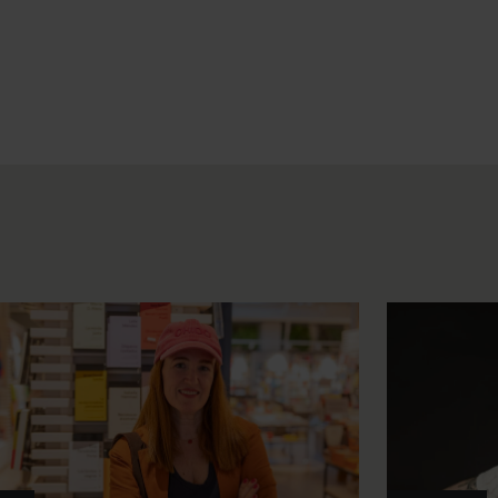
 sus canciones más joviales,
scurso es radicalmente
 se expresaba a través del
de quién no siente vergüenza
 más que correcta.
 bien diferenciados: la
 en la que la sencillez se
cticamente desprotegidos a
 Jason Nazary, habían sido
o que este pequeño
ndo bloque, por su parte, fue
experiencias del presente:
nuevas que parecen más nuevas