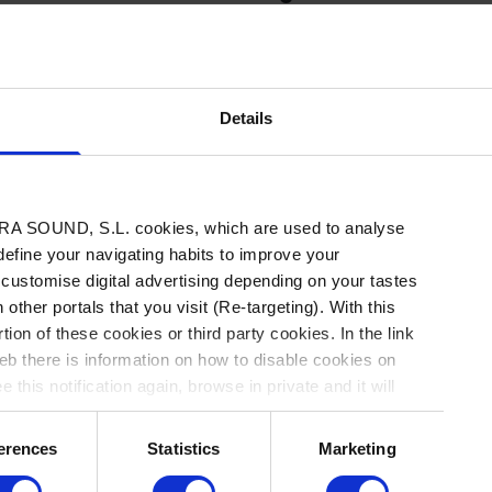
 lunes. Hoy tocará en Sevilla. Sus destinos 
alencia (3), Barcelona (4) y Zaragoza (5).
Details
A SOUND, S.L. cookies, which are used to analyse
Anoche, la sala Mon de Madrid se convirtió en
 define your navigating habits to improve your
 customise digital advertising depending on your tastes
realismo mágico. Roberto Carlos Lange, cabe
 other portals that you visit (Re-targeting). With this
concierto sencillo y noble, sobrio en actitud e
tion of these cookies or third party cookies. In the link
el dreamwave y la fiesta tropical. Así, en vísp
b there is information on how to disable cookies on
 this notification again, browse in private and it will
la sala de Moncloa ya se percibía el ambiente 
se abre un portal hacia otra dimensión, más ce
erences
Statistics
Marketing
que al sinsentido en que se ha tornado la celeb