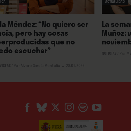
ICA
ACTUALIDAD
adounidense de origen
stá a punto de cumplir una
ila Méndez: “No quiero ser
La seman
disco, “LFO (Lupe Encuentra a
ncia, pero hay cosas
Muñoz: v
Lupe López, mexicana que
perproducidas que no
noviemb
n de amplificadores Fender, y
edo escuchar”
 la vanguardia americana.
NOTICIAS
/
Por M
 luz en febrero, aventurando
VISTAS
/
Por Álvaro García Montoliu
→ 28.01.2026
rente.