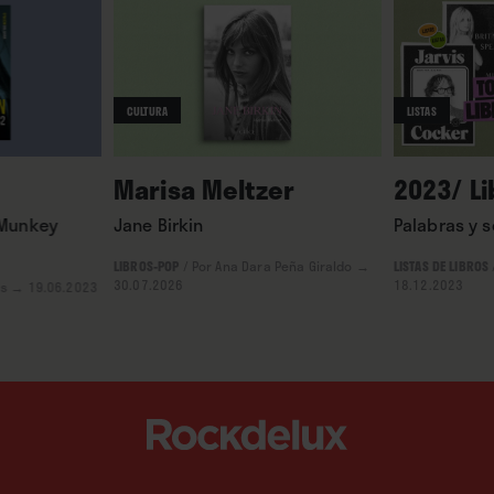
CULTURA
LISTAS
Marisa Meltzer
2023/ L
 Munkey
Jane Birkin
Palabras y 
LIBROS-POP
/
Por Ana Dara Peña Giraldo
→
LISTAS DE LIBROS
30.07.2026
18.12.2023
as
→ 19.06.2023