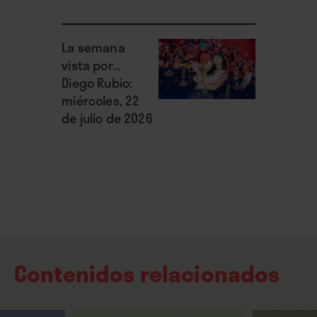
envolvente y la segunda con una voz potente y
cálida. Ambas con la misma elegancia,
La semana
sobriedad y poses de su madre. De tal palo, tal
vista por...
astilla.
Diego Rubio:
miércoles, 22
de julio de 2026
Contenidos relacionados