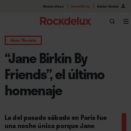
Hemeroteca
Suscribirse
Iniciar Sesión
Visto / No visto
“Jane Birkin By
Friends”, el último
homenaje
La del pasado sábado en París fue
una noche única porque Jane