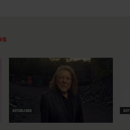
experimental y
groove
con el
sample
de George
Father”; una minipíldora de 1:46 minutos en
camuflando el
“don’t be a bitch”
entre capas de
ritmos elementales, voces deformadas, y el t
os
un
sample
del “Informer” del rapero canadien
composiciones soul-trap logran otra diana m
forward”
, con un ritmo entre dancehall y drum
que muestra la actual grandeza y creatividad d
producciones de apariencia lo-fi pero a la vez
diseño de producción funciona a las mil maravi
caribeño del soca a un
“sos”
que es otra lograd
canto, un festín coral con efectos orquestales in
ACTUALIDAD
ACT
Y la actual música británica también cultiva e