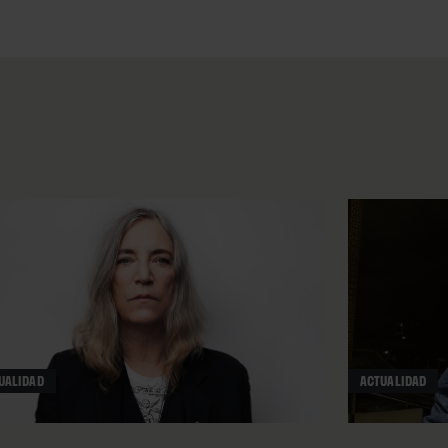
 Smallwood “I Love My
ganchada a
“d.b.a.b”
,
 sonidos sintéticos, cajas de
ema construido alrededor de
se Snow. Sus breves
elódica con
“big time
’n’bass, y una melodía vocal
e los afrobeats, con
 elaboradas. Lo que se llama
llas adaptando el estilo
a joya soul, unión de rap y
cluidos en la intro y la coda.
UALIDAD
ACTUALIDAD
l hip hop como si fuera