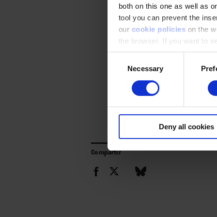
both on this one as well as on
tool you can prevent the inser
our
cookie policies
on the we
the browser. If you want to see
appear again
Consent
Necessary
Pref
Selection
Deny all cookies
Compartir