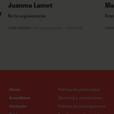
Juanma Lamet
Ma
y
No te equivocarás
Rosa
FIRMA INVITADA
/
Por Juanma Lamet
→ 07.07.2026
LIBRO
Home
Política de privacidad
Suscribirse
Términos y condiciones
Contacto
Política de suscripciones