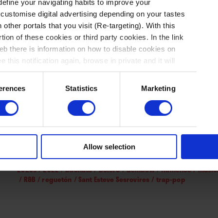
Contenido exc
 define your navigating habits to improve your
dejando de lado el flamenco y volcándo
 customise digital advertising depending on your tastes
marcó el ritmo de 2022. Santi Carrillo an
 other portals that you visit (Re-targeting). With this
disco histórico,
el mejor del año, con di
tion of these cookies or third party cookies. In the link
Para poder leer el contenido tienes q
apartado nacional en las listas de Rock
b there is information on how to disable cookies on
Regístrate
y podrás acceder a 3 artí
 this notification again, browse in private and it will
erences
Statistics
Marketing
Suscríbete
I
Allow selection
Etiquetas
2020s
/
2022
/
bachata
/
bolero
/
dembow
/
flamenco
/
músic
/
R&B
/
reguetón
/
Sant Esteve Sesrovires
/
trap-pop