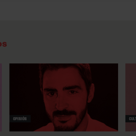
os
OPINIÓN
CUL