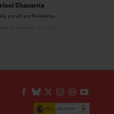
ricel Chavarría
lía, por ahí por Barcelona…
S-POP
/
Por Donat Putx
→ 01.07.2026