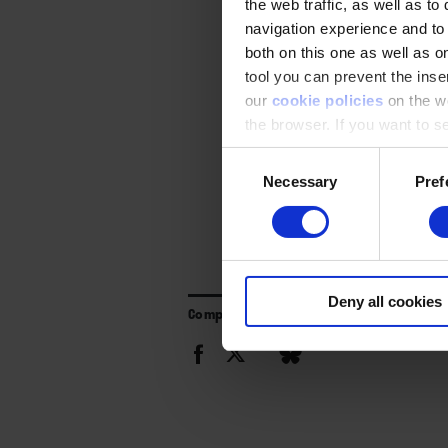
the web traffic, as well as to
navigation experience and to
both on this one as well as on
tool you can prevent the inser
our
cookie policies
on the we
the browser. If you want to see
appear again
Consent
Necessary
Pref
Selection
Deny all cookies
Compartir