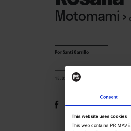
Motomami
›
Por
Santi Carrillo
18. 03. 2022
Consent
This website uses cookies
This web contains PRIMAVER