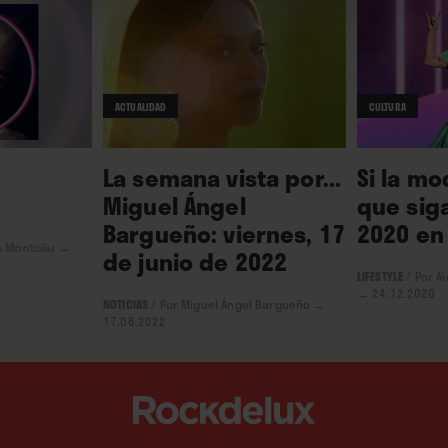
renovación de votos, termina pareciendo el baile
posbanquete nupcial:
The Carters
invitan a barra
libre de hip hop, soul, trap, bass music y, en
ACTUALIDAD
CULTURA
definitiva, pop de plena actualidad. ∎
La semana vista por...
Si la mo
Miguel Ángel
que siga
Bargueño: viernes, 17
2020 en
a Montoliu
→
de junio de 2022
LIFESTYLE
/
Por A
→ 24.12.2020
NOTICIAS
/
Por Miguel Ángel Bargueño
→
17.06.2022