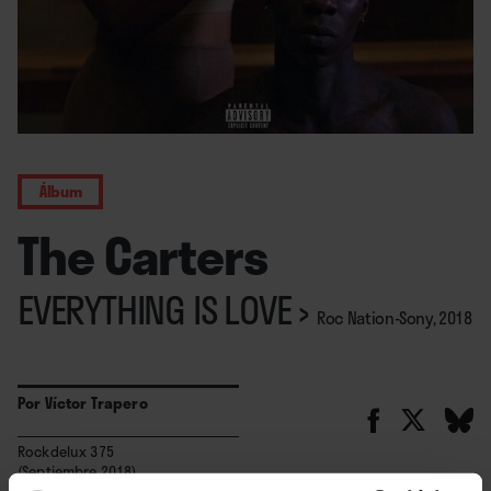
Álbum
The Carters
EVERYTHING IS LOVE
›
Roc Nation-Sony, 2018
Por
Víctor Trapero
Rockdelux 375
(Septiembre 2018)