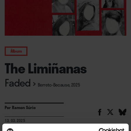
Álbum
The Limiñanas
Faded
›
Berreto-Because, 2025
Por
Ramon Súrio
13. 03. 2025