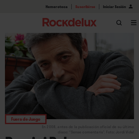
Hemeroteca
Suscribirse
Iniciar Sesión
Fuera de Juego
En 2008, antes de la publicación oficial de su último
disco: “Sense comentaris”. Foto: Jordi Vidal