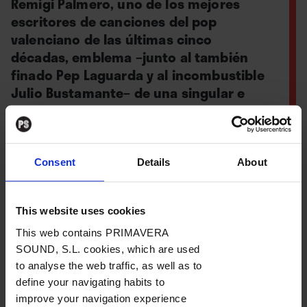
Remigi Palmero, uno de los mejores
escritores de canciones del pop
valenciano de las últimas cinco
décadas, emblema –junto al también
finado Pep Laguarda y al incombustible
Julio Bustamante– de una singular e
influyente alquimia musical que
siempre mereció mayor eco.
Consent
Details
About
Por
Carlos Pérez de Ziriza
This website uses cookies
This web contains PRIMAVERA
26. 01. 2026
SOUND, S.L. cookies, which are used
to analyse the web traffic, as well as to
define your navigating habits to
improve your navigation experience
Trascendía ayer domingo por la mañana la noticia: