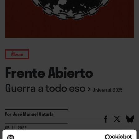
Álbum
Frente Abierto
Guerra a todo eso
›
Universal, 2025
Por
José Manuel Caturla
05. 11. 2025