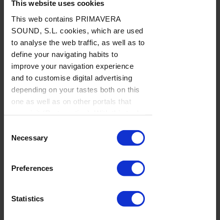
This website uses cookies
julio de 2026
This web contains PRIMAVERA
SOUND, S.L. cookies, which are used
to analyse the web traffic, as well as to
La semana
define your navigating habits to
vista por... José
improve your navigation experience
Manuel Caturla:
and to customise digital advertising
miércoles, 29
depending on your tastes both on this
de julio de 2026
one as well as on other portals that
you visit (Re-targeting). With this tool
you can prevent the insertion of these
Consent
cookies or third party cookies. In the
Necessary
La semana
Selection
link our
cookie policies
on the web
vista por... José
there is information on how to disable
Manuel Caturla:
Preferences
cookies on the browser. If you want to
lunes, 27 de
see this notification again, browse in
julio de 2026
private and it will appear again
Statistics