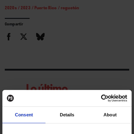
2020s
/
2023
/
Puerto Rico
/
reguetón
Compartir
Lo último
La semana
Consent
Details
About
vista por... José
Manuel Caturla:
viernes, 31 de