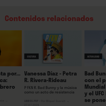
Contenidos relacionados
ACTUALIDAD
CULTURA
Bad Bun
ta por...
Vanessa Díaz - Petra
con el p
ca:
R. Rivera-Rideau
Mundial
ebrero
P FKN R. Bad Bunny y la música
y el UF
como un acto de resistencia
se pone
asca
→
LIBROS-POP
/
Por Miquel Queralt
→
27.07.2026