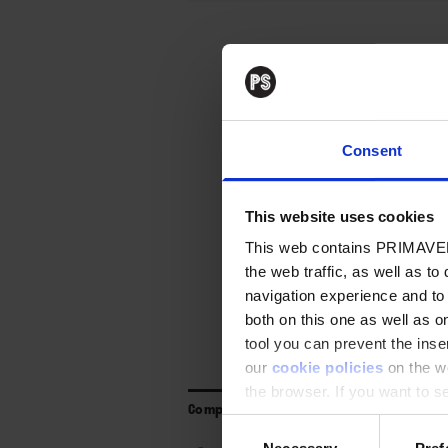
Conte
Consent
Para poder leer el 
Regístrate
y podrá
This website uses cookies
This web contains PRIMAVER
the web traffic, as well as to
Suscríbet
navigation experience and to
both on this one as well as on
tool you can prevent the inser
our
cookie policies
on the we
the browser. If you want to see
Compartir
appear again
Consent