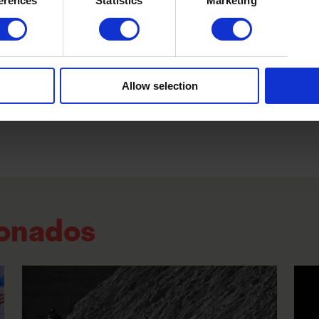
erences
Statistics
Marketing
os de Meca
/
pop
/
R&B
Allow selection
ionados