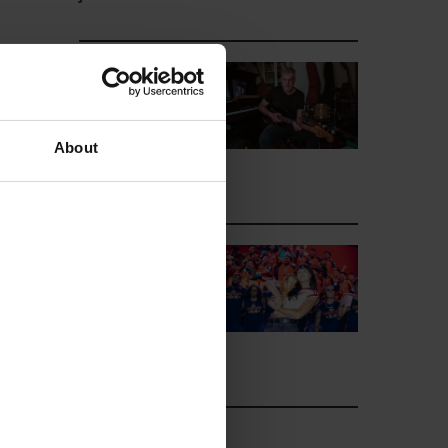
La semana
vista por...
Diego Rubio:
viernes, 24 de
About
julio de 2026
La semana
vista por...
Diego Rubio:
miércoles, 22
de julio de 2026