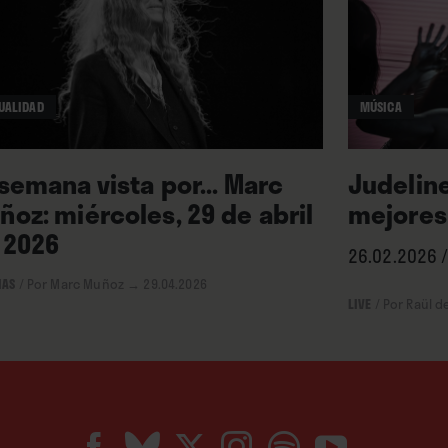
UALIDAD
MÚSICA
 semana vista por... Marc
Judeline
ñoz: miércoles, 29 de abril
mejores
 2026
26.02.2026 /
IAS
/
Por Marc Muñoz
→ 29.04.2026
LIVE
/
Por Raül d