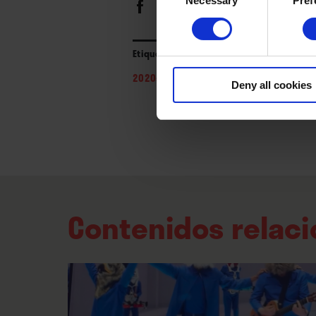
Necessary
Pref
Selection
Etiquetas
2020s
/
2024
/
flamenco-pop
/
Los Cañ
Deny all cookies
Contenidos relac