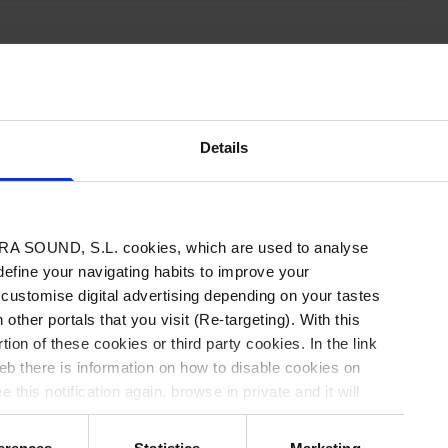
nido exclusivo
Details
contenido tienes que estar registrado.
s acceder a 3 artículos gratis al mes.
A SOUND, S.L. cookies, which are used to analyse
 define your navigating habits to improve your
e
Inicia sesión
 customise digital advertising depending on your tastes
 other portals that you visit (Re-targeting). With this
tion of these cookies or third party cookies. In the link
b there is information on how to disable cookies on
 this notification again, browse in private and it will