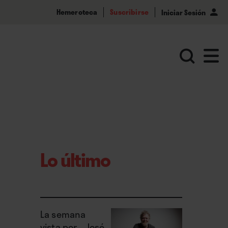
Hemeroteca
Suscribirse
Iniciar Sesión
Lo último
La semana
vista por... José