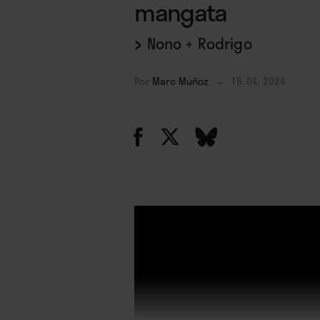
mangata
›
Nono + Rodrigo
Por
Marc Muñoz
→
16. 04. 2024