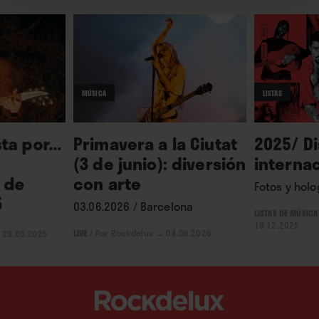
MÚSICA
LISTAS
ta por...
Primavera a la Ciutat
2025/ D
(3 de junio): diversión
interna
 de
con arte
Fotos y hol
5
03.06.2026 / Barcelona
LISTAS DE MÚSICA
19.12.2025
LIVE
/
Por Rockdelux
→ 04.06.2026
 28.05.2025