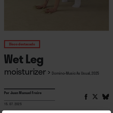
Disco destacado
Wet Leg
moisturizer
›
Domino-Music As Usual, 2025
Por
Juan Manuel Freire
15. 07. 2025