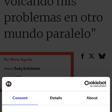
volcando mis
problemas en otro
mundo paralelo”
Por
Marta España
Fotos:
Cody Critcheloe
01.04.2025
Consent
Details
About
Después de la pandemia, Michael