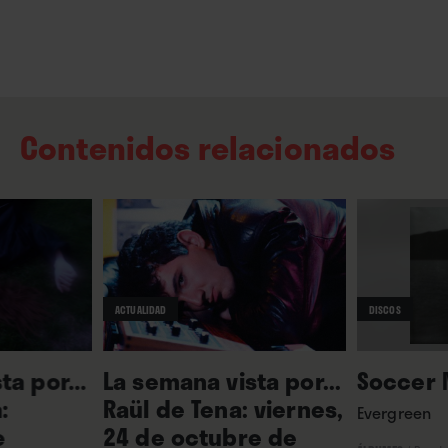
Contenidos relacionados
ACTUALIDAD
DISCOS
ta por...
La semana vista por...
Soccer
:
Raül de Tena: viernes,
Evergreen
e
24 de octubre de