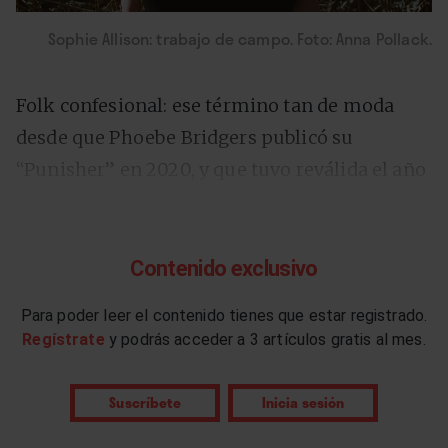
Sophie Allison: trabajo de campo. Foto: Anna Pollack.
Folk confesional: ese término tan de moda
desde que Phoebe Bridgers publicó su
“Punisher” en 2020, y que tuvo reválida el año
pasado con
el debut discográfico de boygenius
.
Sin un trabajo de campo demasiado
exhaustivo, podríamos atestiguar el
Contenido exclusivo
incremento de la autodenominación
Para poder leer el contenido tienes que estar registrado.
“confesional” en la música de la tercera década
Regístrate
y podrás acceder a 3 artículos gratis al mes.
del XXI (y que ha llegado, incluso, hasta
nuestro país).
Suscríbete
Inicia sesión