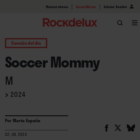
Hemeroteca
Suscribirse
Iniciar Sesión
Canción del día
Soccer Mommy
M
›
2024
Por
Marta España
02. 08. 2024