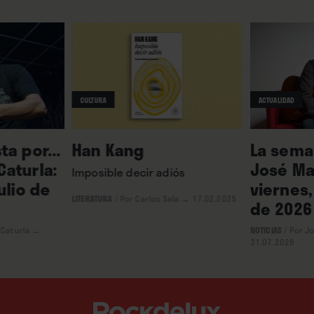
CULTURA
ACTUALIDAD
ta por...
Han Kang
La seman
aturla:
José Ma
Imposible decir adiós
ulio de
viernes,
LITERATURA
/
Por Carlos Sala
→ 17.02.2025
de 2026
 Caturla
→
NOTICIAS
/
Por J
31.07.2026