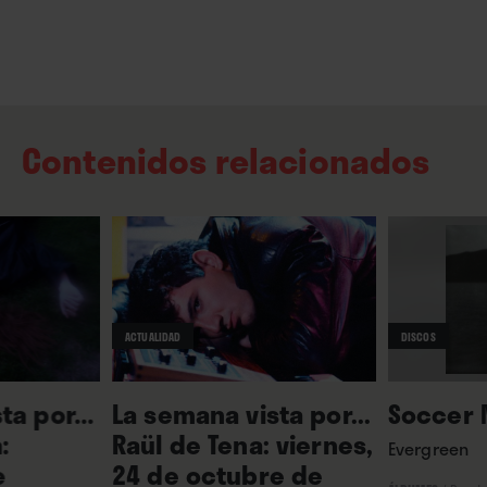
Contenidos relacionados
ACTUALIDAD
DISCOS
ta por...
La semana vista por...
Soccer
:
Raül de Tena: viernes,
Evergreen
e
24 de octubre de