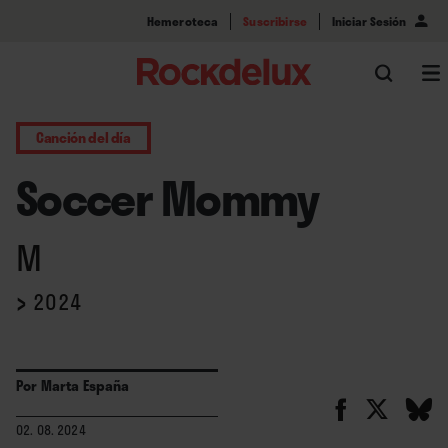
Hemeroteca
Suscribirse
Iniciar Sesión
Canción del día
Soccer Mommy
M
›
2024
Por
Marta España
02. 08. 2024