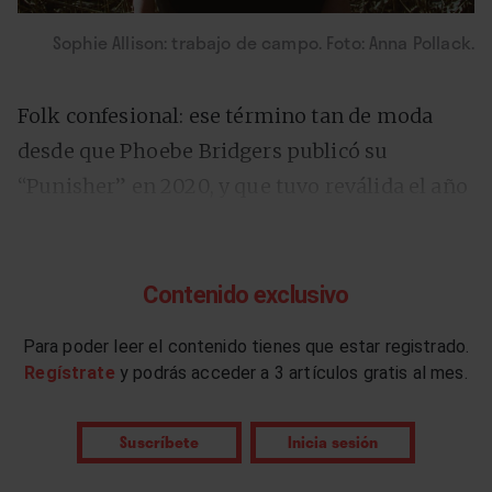
Sophie Allison: trabajo de campo. Foto: Anna Pollack.
Folk confesional: ese término tan de moda
desde que Phoebe Bridgers publicó su
“Punisher” en 2020, y que tuvo reválida el año
pasado con
el debut discográfico de boygenius
.
Sin un trabajo de campo demasiado
exhaustivo, podríamos atestiguar el
Contenido exclusivo
incremento de la autodenominación
Para poder leer el contenido tienes que estar registrado.
“confesional” en la música de la tercera década
Regístrate
y podrás acceder a 3 artículos gratis al mes.
del XXI (y que ha llegado, incluso, hasta
nuestro país).
Suscríbete
Inicia sesión