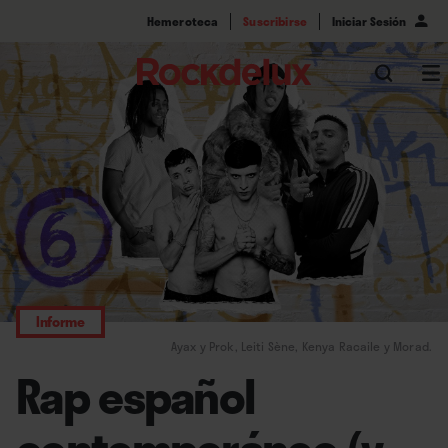
Hemeroteca
Suscribirse
Iniciar Sesión
Informe
Ayax y Prok, Leiti Sène, Kenya Racaile y Morad.
Rap español
contemporáneo (y