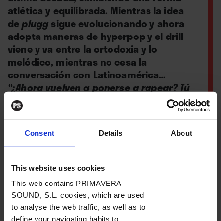
atlética y equilibrada. Mientras la idea
de
plugg
sigue evolucionando y ahora
adopta maneras de hyperpop y el drill
viene y va entre la ortodoxia y lo
melódico, mientras no cesa la
conversación con Latinoamérica…
“¿Ahora vuelven a ponerse a rapear? Tú
no confiabas que se peguen las ‘bars’”
.
Dano, Elio y otros visionarios siempre lo
hicieron.
Consent
Details
About
This website uses cookies
Por
Al Sobrino
y
Diego Rubio
This web contains PRIMAVERA
SOUND, S.L. cookies, which are used
13. 04. 2023
to analyse the web traffic, as well as to
define your navigating habits to