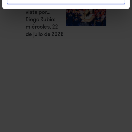
La semana
vista por...
Diego Rubio:
miércoles, 22
de julio de 2026