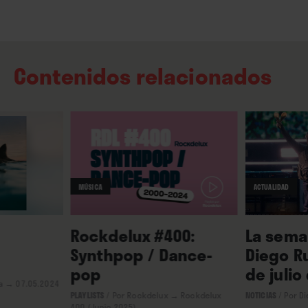
Contenidos relacionados
MÚSICA
ACTUALIDAD
Rockdelux #400:
La seman
Synthpop / Dance-
Diego Ru
pop
de julio
a
→ 07.05.2024
PLAYLISTS
/
Por Rockdelux
→ Rockdelux
NOTICIAS
/
Por D
400 (Junio 2025)