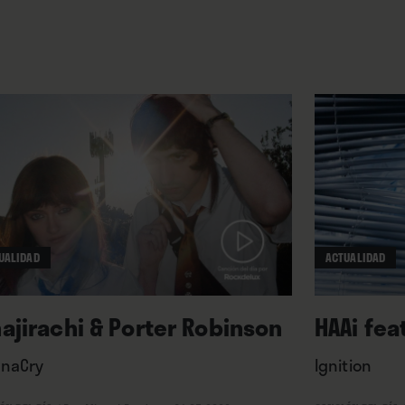
UALIDAD
ACTUALIDAD
najirachi & Porter Robinson
HAAi fea
naCry
Ignition