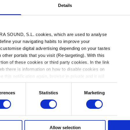
Details
La Nobel Han Kang.
A SOUND, S.L. cookies, which are used to analyse
 define your navigating habits to improve your
s a lo largo de toda la historia. El nombre del
 customise digital advertising depending on your tastes
 other portals that you visit (Re-targeting). With this
de la surcoreana
Han Kang
, ganadora del
tion of these cookies or third party cookies. In the link
“La vegetariana” (2007) fue su primer gran
b there is information on how to disable cookies on
s primeras obras datan de finales del siglo
 this notification again, browse in private and it will
(2011), “Actos humanos” (2014) o “Blanco”
erences
Statistics
Marketing
jos destacados (y los únicos disponibles en
riosidad por indagar en
“una intensa prosa
tóricos y expone la fragilidad de la vida
ado sueco para otorgar la distinción, su
Allow selection