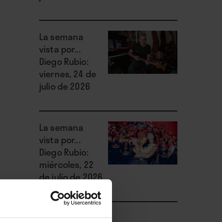
La semana
vista por...
Diego Rubio:
viernes, 24 de
julio de 2026
La semana
vista por...
Diego Rubio:
miércoles, 22
de julio de 2026