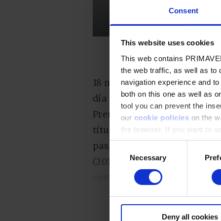
Consent
This website uses cookies
This web contains PRIMAVER
the web traffic, as well as to
18 mujeres entre 121 premiado
navigation experience and to
both on this one as well as on
día no puede ser otro que el 
tool you can prevent the inser
Premio Nobel de Literatura. 
our
cookie policies
on the we
título internacional, pero su
the browser. If you want to see
appear again
pasado. “La clase de griego” 
Consent
Necessary
Pref
Selection
(2016) son otros de sus traba
castellano). Además de la cu
poética que afronta traumas his
humana”
, argumentos del jur
Deny all cookies