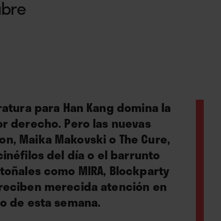
ubre
eratura para Han Kang domina la
or derecho. Pero las nuevas
on, Maika Makovski o The Cure,
inéfilos del día o el barrunto
otoñales como MIRA, Blockparty
 reciben merecida atención en
ro de esta semana.