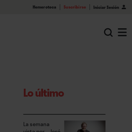
Hemeroteca
Suscribirse
Iniciar Sesión
Lo último
La semana
vista por... José