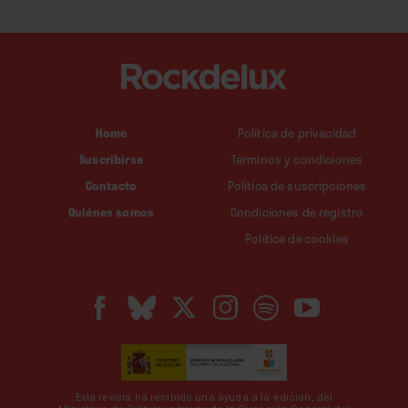
14 años. La distancia y el desarraigo la empujaron a
aprender a hacer música en Maschine y FL Studio
para tratar de armar los ritmos que recordaba haber
bailado con sus amigas en la calle. Cuando hablamos
por FaceTime en
portuñol
, saltando a alguna que otra
Home
Política de privacidad
frase socorrida en inglés, Nídia cuenta que sigue
Suscribirse
Términos y condiciones
utilizando los mismos programas de
software
para
Contacto
Política de suscripciones
producir, además de las cajas de ritmos Impact, que
Quiénes somos
Condiciones de registro
se han convertido en una herramienta fundamental
Política de cookies
en su sonido.
Esta revista ha recibido una ayuda a la edición, del