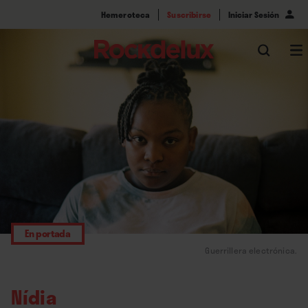
Hemeroteca
Suscribirse
Iniciar Sesión
En portada
Guerrillera electrónica.
Nídia