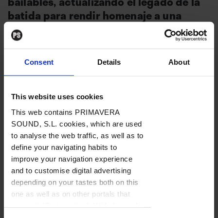
bailables, actualizando el legado de la
batida para rendir homenaje a una
guerrilla formada únicamente por
mujeres que contribuyó a la lucha por
la independencia de Guinea-Bisáu y
Consent
Details
About
Cabo Verde.
This website uses cookies
This web contains PRIMAVERA
BAJO
SUSCRIPCIÓN
SOUND, S.L. cookies, which are used
to analyse the web traffic, as well as to
define your navigating habits to
N
improve your navigation experience
o es casual que el título del tercer álbum
and to customise digital advertising
de
Nídia
–
“95 MINDJERES”
(Príncipe,
depending on your tastes both on this
2023)– lleve la palabra “mujeres”
one as well as on other portals that
you visit (Re-targeting). With this tool
escrita en la lengua criolla de Guinea-
you can prevent the insertion of these