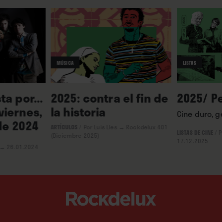
MÚSICA
LISTAS
ta por...
2025: contra el fin de
2025/ Pe
viernes,
la historia
Cine duro, g
de 2024
ARTÍCULOS
/
Por Luis Lles
→ Rockdelux 401
LISTAS DE CINE
/
P
(Diciembre 2025)
17.12.2025
→ 26.01.2024