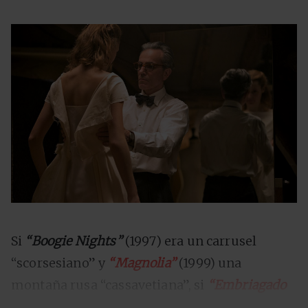
Si
“Boogie Nights”
(1997) era un carrusel
“scorsesiano” y
“Magnolia”
(1999) una
montaña rusa “cassavetiana”, si
“Embriagado
de amor”
(2002) era un torbellino “lynchiano”