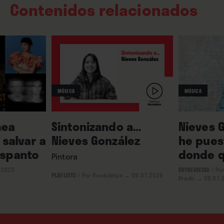
Contenidos relacionados
MÚSICA
MÚSICA
nea
Sintonizando a…
Nieves 
salvar a
Nieves González
he puest
 espanto
donde q
Pintora
.2025
ENTREVISTAS
/
Por
PLAYLISTS
/
Por Rockdelux
→ 09.07.2026
Prado
→ 09.07.