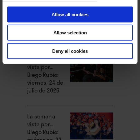
La semana
vista por... José
Allow all cookies
Manuel Caturla:
lunes, 27 de
julio de 2026
Allow selection
Deny all cookies
La semana
vista por...
Diego Rubio:
viernes, 24 de
julio de 2026
La semana
vista por...
Diego Rubio:
miércoles, 22