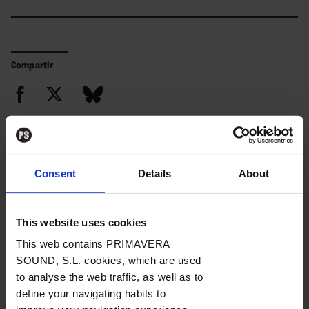
participó en el festival de Woodstock en 1969,
pero se le conoció, sobre todo, como músico de
jazz junto a líderes como Bill Frisell, Charlie
Compartir
Haden o Marc Ribot, aunque protagonizó
colaboraciones con Stevie Wonder, David
Bowie, Bonnie Raitt o Chaka Khan. Descanse
en paz…
Consent
Details
About
Lo último
This website uses cookies
This web contains PRIMAVERA
SOUND, S.L. cookies, which are used
La semana
to analyse the web traffic, as well as to
vista por... José
define your navigating habits to
Manuel Caturla: