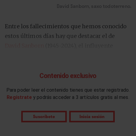
David Sanborn, saxo todoterreno.
Entre los fallecimientos que hemos conocido
estos últimos días hay que destacar el de
David Sanborn
(1945-2024), el influyente
saxofonista estadounidense que logró seis
Grammy –de 16 candidaturas en total– y
falleció el domingo, 12 de mayo, a los 78 años
Contenido exclusivo
“tras una larga batalla contra un cáncer de
Para poder leer el contenido tienes que estar registrado.
próstata con complicaciones”
, según informó
Regístrate
y podrás acceder a 3 artículos gratis al mes.
su equipo en un comunicado compartido en
redes sociales. Su eclecticismo lo llevó,
Suscríbete
Inicia sesión
inicialmente, a formar parte en los sesenta de
la Paul Butterfield Blues Band, con los que