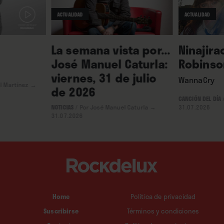
ACTUALIDAD
ACTUALIDAD
La semana vista por...
Ninajira
José Manuel Caturla:
Robinso
viernes, 31 de julio
WannaCry
l Martínez
→
de 2026
CANCIÓN DEL DÍA
NOTICIAS
/
Por José Manuel Caturla
→
31.07.2026
31.07.2026
Home
Política de privacidad
Suscribirse
Términos y condiciones