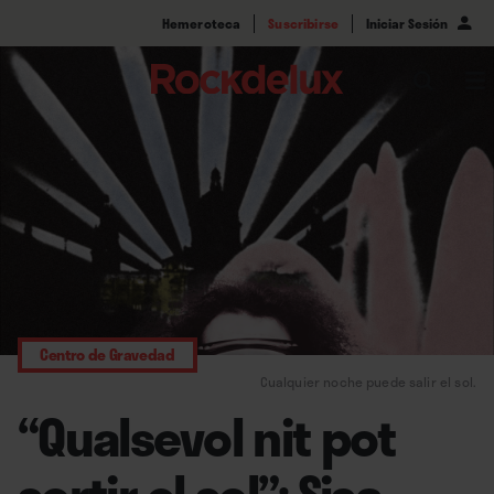
Hemeroteca
Suscribirse
Iniciar Sesión
Centro de Gravedad
Cualquier noche puede salir el sol.
“Qualsevol nit pot
sortir el sol”: Sisa