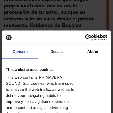
propia confesión, esa no era la
pretensión de su autor, aunque su
entorno sí lo vio claro desde el primer
momento. Hablamos de Sisa y su
recordado “Qualsevol nit pot sortir el
sol”, publicado en 1975.
Consent
Details
About
Por
Ferran Riera
This website uses cookies
09. 10. 2025
This web contains PRIMAVERA
SOUND, S.L. cookies, which are used
to analyse the web traffic, as well as to
define your navigating habits to
improve your navigation experience
Jaume Sisa
(Barcelona, 1948) era, como su vecino
and to customise digital advertising
Joan Manuel Serrat, hijo del barrio barcelonés del